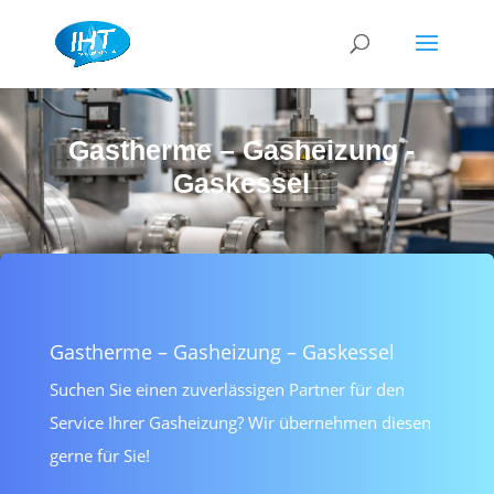
Gastherme – Gasheizung -
Gaskessel
Gastherme – Gasheizung – Gaskessel
Suchen Sie einen zuverlässigen Partner für den
Service Ihrer Gasheizung? Wir übernehmen diesen
gerne für Sie!